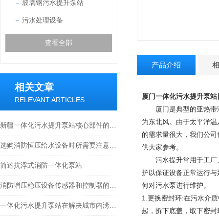
玻璃钢污水提升泵站
污水处理设备
查看全部
产品介绍
相关文章
厦门一体化污水提升泵站
RELEVANT ARTICLES
厦门是典型的
亚热带
为
东北风
。由于太平洋温
新疆一体化污水提升泵站核心部件的科学布局与智能协同分享
的需求量很大，我们公司
选购消防恒压给水设备时所需要注意的事项分享
供大家参考。
污水提升常用于工厂、
简述抗浮式消防一体化泵站
护以保证设备正常运行与
消防增压稳压设备传感器和控制器的选型建议
何对污水泵进行维护。
1.更换密封环:在污水
一体化污水提升泵站在解决城市内涝方面的作用
起，拆下底盖，取下密封