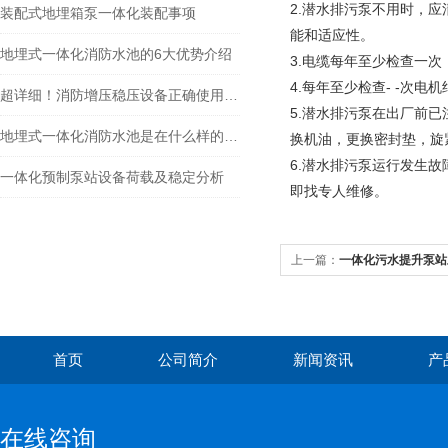
2.潜水排污泵不用时，应
装配式地埋箱泵一体化装配事项
能和适应性。
地埋式一体化消防水池的6大优势介绍
3.电缆每年至少检查一
4.每年至少检查- -次
超详细！消防增压稳压设备正确使用方法大公开
5.潜水排污泵在出厂前
地埋式一体化消防水池是在什么样的背景下产生的？
换机油，更换密封垫，旋
6.潜水排污泵运行发生
一体化预制泵站设备荷载及稳定分析
即找专人维
修。
上一篇：
一体化污水提升泵站
首页
公司简介
新闻资讯
产
在线咨询