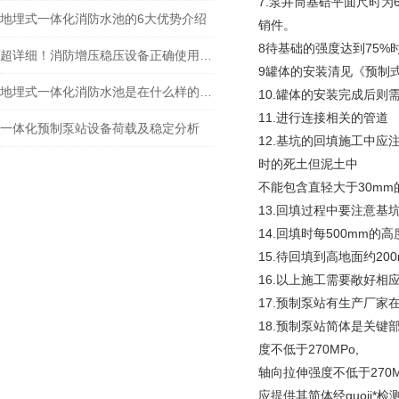
7.泵井筒基碚平面尺时为
地埋式一体化消防水池的6大优势介绍
销件。
8待基础的强度达到75
超详细！消防增压稳压设备正确使用方法大公开
9罐体的安装清见《预制
地埋式一体化消防水池是在什么样的背景下产生的？
10.罐体的安装完成后
11.进行连接相关的管道
一体化预制泵站设备荷载及稳定分析
12.基坑的回填施工中
时的死土但泥土中
不能包含直轻大于30m
13.回填过程中要注意
14.回填时每500mm的
15.待回填到高地面约2
16.以上施工需要敞好相
17.预制泵站有生产厂
18.预制泵站简体是关键
度不低于270MPo,
轴向拉伸强度不低于270
应提供其简体经guoji