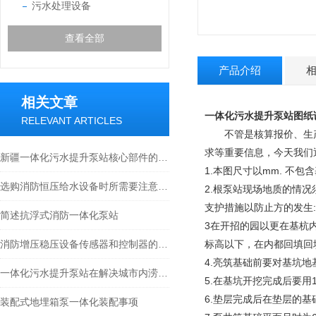
污水处理设备
查看全部
产品介绍
相关文章
一体化污水提升泵站图纸
RELEVANT ARTICLES
不管是核算报价、生产
求等重要信息，今天我们
新疆一体化污水提升泵站核心部件的科学布局与智能协同分享
1.本图尺寸以mm. 不
选购消防恒压给水设备时所需要注意的事项分享
2.根泵站现场地质的情
支护措施以防止方的发生:
简述抗浮式消防一体化泵站
3在开招的园以更在基杭
消防增压稳压设备传感器和控制器的选型建议
标高以下，在内都回填回
4.亮筑基础前要对基坑
一体化污水提升泵站在解决城市内涝方面的作用
5.在基坑开挖完成后要用
6.垫层完成后在垫层的基础
装配式地埋箱泵一体化装配事项