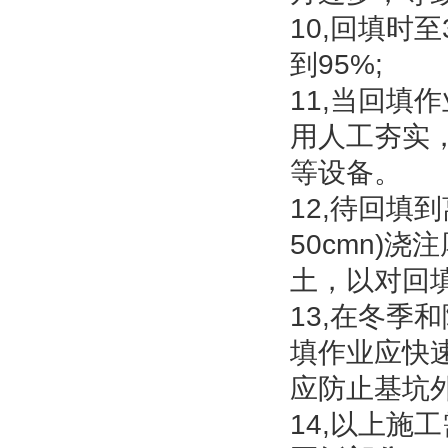
10,回填时
到95%;
11,当回填
用人工夯实
等设备。
12,待回填
50cmn)浇
土，以对回
13,在冬
填作业应快
应防止基坑
14,以上施