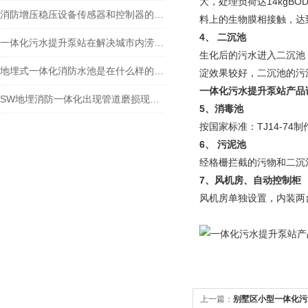
大，处理负荷达14kgB
消防增压稳压设备传感器和控制器的选型建议
料上的生物膜相接触，达
4
、 二沉池
一体化污水提升泵站在解决城市内涝方面的作用
生化后的污水进入二沉池，
地埋式一体化消防水池是在什么样的背景下产生的？
淀效果较好，二沉池的
一体化污水提升泵站产品
SW地埋消防一体化出现管道磨损现象的处理方法分享
5
、消毒池
按国家标准：TJ14-7
6
、 污泥池
经格栅拦截的污物和二沉
7
、风机房、自动控制柜
风机房单独设置，内装两
上一篇：
别墅区小型一体化污