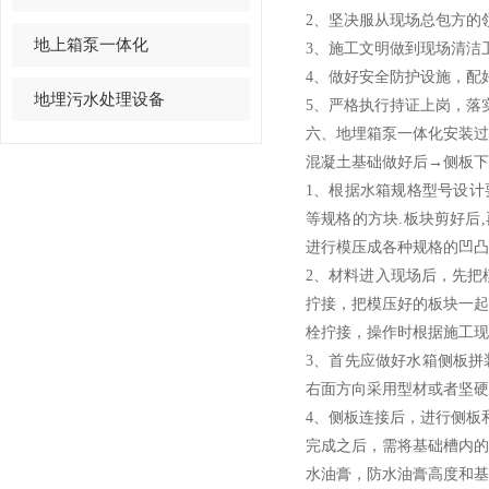
2
、坚决服从现场总包方的
地上箱泵一体化
3
、施工文明做到现场清洁
4
、做好安全防护设施，配
地埋污水处理设备
5
、严格执行持证上岗，落
六、地埋箱泵一体化安装过
混凝土基础做好后
→侧板下
1
、根据水箱规格型号设计
等规格
的方块.板块剪好后,
进行模压成各种规格的凹凸
2
、材料进入现场后，先把
拧接，把模压好的板块一
栓拧接，操作时根据施工现
3
、首先应做好水箱侧板拼
右面方向采用型材或者坚硬
4
、侧板连接后，进行侧板
完成之后，需将基础槽内
水油膏，防水油膏高度和基