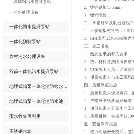
玻璃钢污水提升泵站
2、
镀锌钢板
(3.0mm)
污水处理设备
3、
镀锌螺栓
二、
水箱材料及制造过程中
一体化雨水提升泵站
1
、不锈钢板材符合：GB/T
2
、BDF装配式水箱板块
一体化预制泵站
三、
施工准备
1、
熟悉图纸的有关要求。
农村污水处理设备
2、
统计材料并按图纸要求
3、
组织施工人员，详细落
双筒一体化污水提升泵站
4、
项目负责人与施工现场
四、
质量保证措施
地埋式箱泵一体化消防给水设备
1、
质量负责人现场跟踪、
2、
严格按图纸并做好每道
地埋式箱泵一体化消防水池
3、
项目负责人分四步向工
雨水收集再利用
4
、质量目标：合格率达
10
五、安全保障措施
不锈钢水箱
1
、进行现场安全交底，签