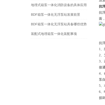
压泵
地埋式箱泵一体化消防设备的具体应用
抗
抗
BDF箱泵一体化无浮泵站发展前景
面
BDF箱泵一体化无浮泵站具备哪些优势
装配式地埋箱泵一体化装配事项
抗
1、
2、
3
接
4
泵
5
6
损