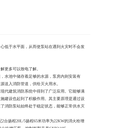
中心低于水平面，从而使泵站在遇到火灾时不会发
了解更多可以致电了解。
连，水池中储存着足够的水源，泵房内则安装有
水源送入消防管道，供给灭火用水。
在现代建筑消防系统中得到了广泛应用。它能够满
设施建设也起到了积极作用。其主要原理是通过设
证了消防泵站始终处于稳定状态，能够正常供水灭
2台扬程20L/5扬程65米功率为22KW的消火栓增