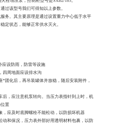
消火栓增压泵，控制柜型号是SXB2/185。
型号，通过该型号我们可得知以上参数。
式服务。其主要原理是通过设置重力中心低于水平
于稳定状态，能够正常供水灭火。
室外应设防雨，防雷等设施
间，四周地面应设排水沟
座*团化后，再吊装罐体并放稳，随后安装附件，
车后，应注意机泵转向。当压力表指针到上时，机
动位置
象，应及时底脚螺栓不能松动，以防损坏机器
松动和保况，压力表外部好用透明材料包裹，以防