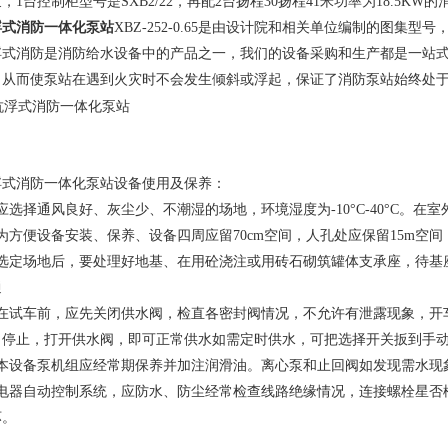
，1台控制柜型号是SXB2/22，再配2台扬程30扬程41米功率为18.5KW的
浮式消防一体化泵站
XBZ-252-0.65是由设计院和相关单位编制的图集
浮式消防是消防给水设备中的产品之一，我们的设备采购和生产都是一站
，从而使泵站在遇到火灾时不会发生倾斜或浮起，保证了消防泵站始终处
浮式消防一体化泵站设备使用及保养：
应选择通风良好、灰尘少、不潮湿的场地，环境湿度为-10°C-40°C。在
为方便设备安装、保养、设备四周应留70cm空间，人孔处应保留15m空
、选定场地后，要处理好地基、在用砼浇注或用砖石砌筑罐体支承座，待基
通
、在试车前，应先关闭供水阀，检直各密封阀情况，不允许有泄露现象，开
自停止，打开供水阀，即可正常供水如需定时供水，可把选择开关扳到手
、本设备泵机组应经常期保养并加注润滑油。离心泵和止回阀如发现需水现
、电器自动控制系统，应防水、防尘经常检查线路绝缘情况，连接螺栓星否
坏。