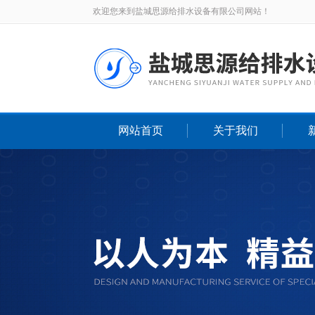
欢迎您来到盐城思源给排水设备有限公司网站！
网站首页
关于我们