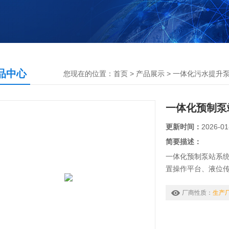
品中心
您现在的位置：
首页
>
产品展示
>
一体化污水提升
一体化预制泵
更新时间：
2026-01
简要描述：
一体化预制泵站系统
置操作平台、液位传
内整体装配调试完
对一体化预制泵站
厂商性质：
生产
体结构：