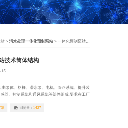
泵站
>
污水处理一体化预制泵站
> 一体化预制泵站技术筒体结构
站技术筒体结构
-15
,由泵体、格栅、潜水泵、电机、管路系统、提升装
感器、控制系统和通风系统等部件组成,要求在工厂
成后整体交付至现场
各个重要部件技术要求如下图一体化预制泵站技术筒
厂家
浏览量：
1437