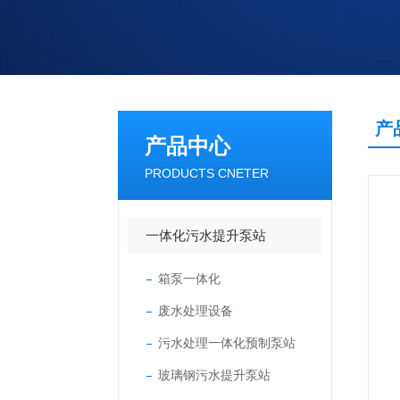
产
产品中心
PRODUCTS CNETER
一体化污水提升泵站
箱泵一体化
废水处理设备
污水处理一体化预制泵站
玻璃钢污水提升泵站