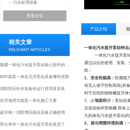
污水处理设备
查看全部
产品介绍
相关文章
一体化污水提升泵站特点
RELEVANT ARTICLES
一体化污水提升泵站优
通过以往的使用、安装、
新疆一体化污水提升泵站核心部件的科学布局与智能协同分享
助：
BDF箱泵一体化无浮泵站具备哪些优势
1、安全性能高：
防腐能
动无人值守控制系统(具备
消防恒压给水设备的运行原理及安装调试注意事项介绍
利于后段的细格栅提升体
抗浮地埋式箱泵一体化施工方案
2、占
地面积小：
泵站由
后加设粉碎型格栅,筒体
超详细！消防增压稳压设备正确使用方法大公开
大的体化污水提升泵站的筒
3、易与周围环境协调：
邢台单井一体化污水提升泵站发货了