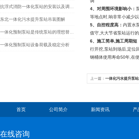
调
抗浮式消防一体化泵站的安装以及调试须知
4、对周围环境影响小：
等地点时,响非常小减少
东北一体化污水提升泵站吊装图解
5、自控程度高：
内置水
一体化预制泵站是传统泵站的理想替代物
值守,大大节省泵站运行
6、施工简单,施工周期短
一体化预制泵站设备荷载及稳定分析
行开挖,泵站到场后,定位
钢桶体使用寿命50年,
上一篇：
一体化污水提升泵站
首页
公司简介
新闻资讯
产
在线咨询