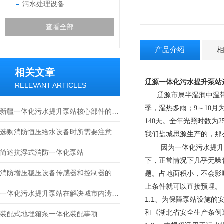
污水处理设备
查看全部
产品介绍
相关文章
辽源一体化污水提升泵站
RELEVANT ARTICLES
辽源市属半湿润中温
季，湿热多雨；9～10月
新疆一体化污水提升泵站核心部件的科学布局与智能协同分享
140天。全年光照时数为
选购消防恒压给水设备时所需要注意的事项分享
我们盐城思源生产的，那
因为一体化污水提升
简述抗浮式消防一体化泵站
下，正常情况下几乎无噪
消防增压稳压设备传感器和控制器的选型建议
题。
占地面积小，不会影
上条件就可以直接预埋。
一体化污水提升泵站在解决城市内涝方面的作用
1.1、为保障泵站设施
和《湖北省安全生产条例》
装配式地埋箱泵一体化装配事项