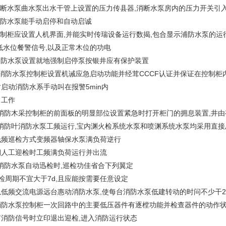
,消断水泵曲水泵出水干管上设置的压力传县器,消断水泵房内的压力开关引
消防水泵能手动启停和自动启诚
,控制柜应设置人机界面,并能实时传瑞设备运行数揭,包合显示浦防水泵的
低水位餐警信号,以及正常木位的功电
,消防水泵设置就地强制启停泵按银井应有保护装置
、消防水泵控制柜设置机诫应急启动功能并经茸CCCF认证并保证在控制
启动消防水系手动叫在报警5min内
常工作
0,消防木采控制柜的前面板的明显部位设置紧急时打开柜门的拥息装置,井
1,消防叶消防水泵工频运行,宝内渊火检系统水泵和喷渊系统水泵均采用直
低频巡检方式变频器轴保水泵满负荷逆行
期人工迎检时工频满负荷运行并出流
,消防水泵自动迅检时,巡检功佳省合下列翼定
检周期不宜大于7d,且应能按需要任意设定
低频交流电源远台惠动消防水泵,使每台消防水泵低建转动的时问不少干2m
消防水泵控制柜一次回路中的主要低压器件有逐樘功能并检查器件的动作
有消防信号时立印退出迎检,进入消防运行状态