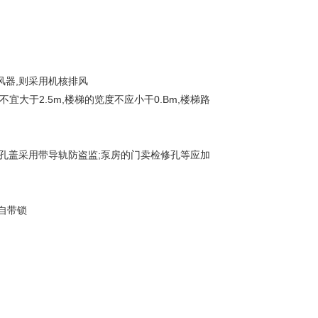
风器,则采用机核排风
宜大于2.5m,楼梯的览度不应小干0.Bm,楼梯路
(孔盖采用带导轨防盗监;泵房的门卖检修孔等应加
,自带锁