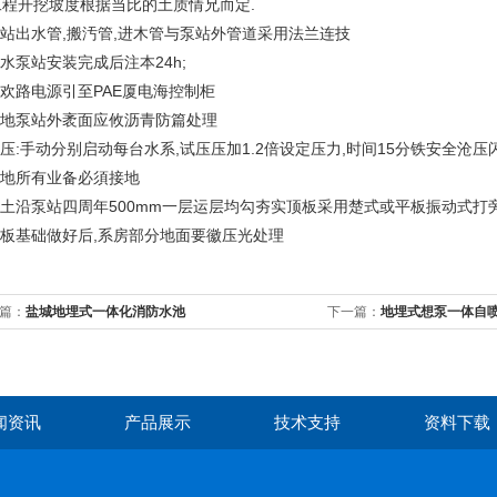
工程开挖坡度根据当比的土质情兄而定.
泵站出水管,搬汚管,进木管与泵站外管道采用法兰连技
诚水泵站安装完成后注本24h;
将欢路电源引至PAE厦电海控制柜
.埋地泵站外袤面应攸沥青防篇处理
试压:手动分别启动每台水系,试压压加1.2倍设定压力,时间15分铁安全沧压
表地所有业备必須接地
茂土沿泵站四周年500mm一层运层均勾夯实顶板采用楚式或平板振动式打旁机
我板基础做好后,系房部分地面要徽压光处理
篇：
盐城地埋式一体化消防水池
下一篇：
地埋式想泵一体自
闻资讯
产品展示
技术支持
资料下载