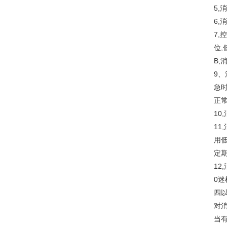
5
6,
7
位,
B
9
急时
正
1
1
用
定
12
0迷
四以
对
当