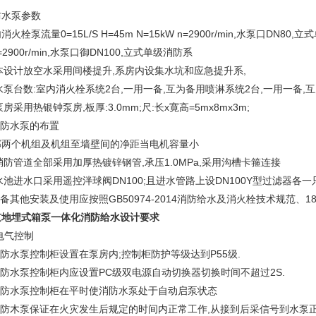
防水泵参数
消火栓泵流量0=15L/S H=45m N=15kW n=2900r/min,水泵口DN80,立
=2900r/min,水泵口御DN100,立式单级消防系
,本设计放空水采用间楼提升,系房内设集水坑和应急提升系,
,水泵台数:室内消火栓系统2台,一用一备,互为备用喷淋系统2台,一用一备,
,泵房采用热银钟泵房,板厚:3.0mm;尺:长x寛高=5mx8mx3m;
消防水泵的布置
邻两个机组及机组至墙壁间的净距当电机容量小
,消防管道全部采用加厚热镀锌钢管,承压1.0MPa,采用沟槽卡箍连接
,水池进水口采用遥控泮球阀DN100;且进水管路上设DN100Y型过滤器各一
设备其他安装及使用应按照GB50974-2014消防给水及消火栓技术规范、18C
京地埋式箱泵一体化消防给水设计要求
电气控制
消防水泵控制柜设置在泵房内;控制柜防护等级达到P55级.
消防水泵控制柜内应设置PC级双电源自动切换器切换时间不超过2S.
,消防水泵控制柜在平时使消防水泵处于自动启泵状态
消防木泵保证在火灾发生后规定的时间内正常工作,从接到后采信号到水泵正