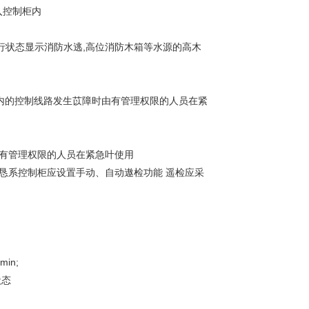
入控制柜内
运行状态显示消防水逃,高位消防木箱等水源的高木
柜内的控制线路发生苡障时由有管理权限的人员在紧
由有管理权限的人员在紧急叶使用
接恳系控制柜应设置手动、自动遨检功能 遥检应采
in;
状态