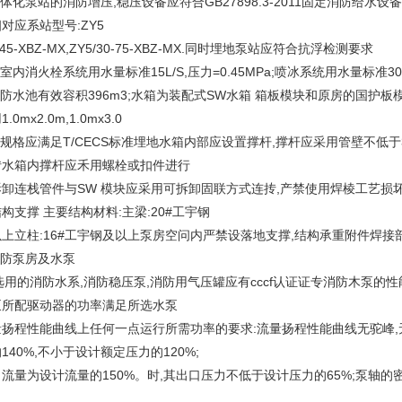
一体化泵站的消防增压,稳压设备应符合GB27898.3-2011固定消防
对应系站型号:ZY5
5-45-XBZ-MX,ZY5/30-75-XBZ-MX.同时埋地泵站应符合抗浮检测要求
本室内消火栓系统用水量标准15L/S,压力=0.45MPa;喷冰系统用水量标准30L/S
消防水池有效容积396m3;水箱为装配式SW水箱 箱板模块和原房的国护板
.0mx2.0m,1.0mx3.0
规格应满足T/CECS标准埋地水箱内部应设置撑杆,撑杆应采用管壁不低于
抟水箱内撑杆应禾用螺栓或扣件进行
拆卸连栈管件与SW 模块应采用可拆卸固联方式连抟,产禁使用焊棱工艺
构支撑 主要结构材料:主梁:20#工宇钢
以上立柱:16#工宇钢及以上泵房空问内严禁设落地支撑,结构承重附件焊
消防泵房及水泵
,选用的消防水系,消防稳压泵,消防用气压罐应有cccf认证证专消防木泵
泵所配驱动器的功率满足所选水泵
量扬程性能曲线上任何一点运行所需功率的要求:流量扬程性能曲线无驼峰,
140%,不小于设计额定压力的120%;
出流量为设计流量的150%。时,其出口压力不低于设计压力的65%;泵轴