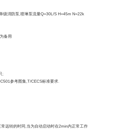
式单级消防泵,喷琳泵流量Q=30L/S H=45m N=22k
互为备用
只;
501参考图集,T/CECS标准要求.
常远转的时同,当为自动启动时在2min内正常工作