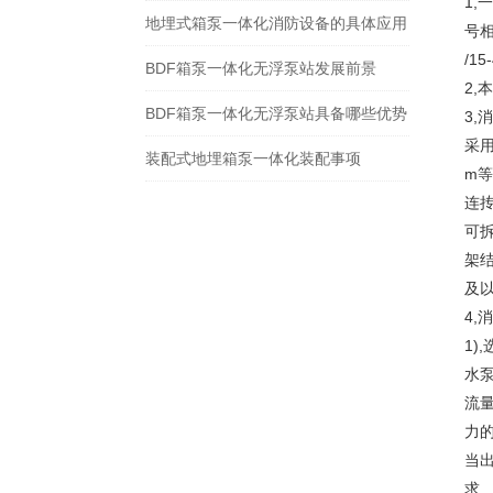
1,
地埋式箱泵一体化消防设备的具体应用
号相
/1
BDF箱泵一体化无浮泵站发展前景
2,
BDF箱泵一体化无浮泵站具备哪些优势
3,
采用1
装配式地埋箱泵一体化装配事项
m等
连
可
架结
及
4,
1)
水
流
力的
当
求