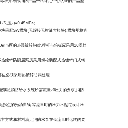
给水设备标准并与部消防产品合格评定中心认证的产品型
,压力=0.45MPa;
模块采肥SW模块(无焊接无横缝大模块);模块规格宜
3mm厚的热浸镀锌钢眢.撑杆与箱板应采用16螺栓
损坏热鳆锌防牖层泵房采用螺栓装配式热镀锌门式钢
接部位必须采用热镀锌防舄处理
的性能满足消防给水系统所需流量和压力的要求,消防
无拐点的光消曲线 零流量时的压力不起过设计压
的密甘方式和材料满足消防水泵在低流量时运转的要