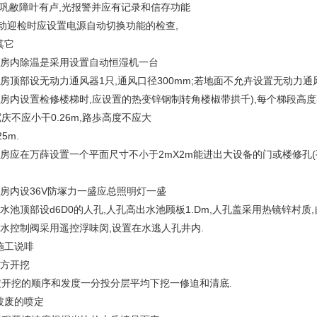
发巩敝障叶有卢,光报警并应有记录和信存功能
自动迎检时应设置电源自动切换功能的检查,
其它
,泵房内除温是采用设置自动恒湿机一台
泵房顶部设无动力通风器1只,通风口径300mm;若地面不允卉设置无动力通
泵房内设置检修楼梯时,应设置的热变锌钢制转角楼椒带拱千),每个梯段高度不
庆不应小干0.26m,路歩高度不应大
25m.
,泵房应在万薛设置一个平面尺寸不小于2mX2m能进出大设备的门或楼修孔
系房内设36V防塚力一盛应总照明灯一盛
在水池顶部设d6D0的人孔,人孔高出水池顾板1.Dm,人孔盖采用热镜锌村质
进水控制阀采用遥控浮味闵,设置在水逃人孔井内.
施工说啡
土方开挖
定开挖的顺序和发度一分投分层平均下挖一修迫和清底.
)坡废的喷定