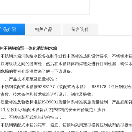
产品介绍
相关产品
留言询价
0吨不锈钢箱泵一体化消防钢水箱
锈钢水箱消防给水设备在制作过程中高标准达到设计要求，不锈钢水箱
板块与板块之间的缝隙处，然后在水箱箱体内焊缝处进行目测检漏，确保
钢水箱
的案例介绍深度来了解一下该设备。
、产品技术规范及质量标准：
钢装配式水箱按92SS177《装配式给水箱》、93S178《冲压钢板给水箱
术参数、技术条件和技术标准进行设计、制作及验收。
标准及验收标准按ISO9001质量体系标准实施质量控制，产品必须符合
B《生活饮用水输配水设备及防护材料的安全评价规范》执行
、不锈钢装配式水箱结构特点：
锈钢装配式水箱的箱壁、箱底、箱顶均采用定型模具压制成型的型板制