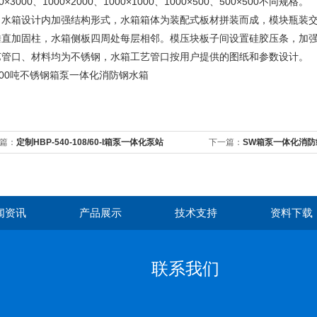
00×3000、1000×2000、1000×1000、1000×500、500×500不同规格。
箱设计内加强结构形式，水箱箱体为装配式板材拼装而成，模块瓶装交
垂直加固柱，水箱侧板四周处每层相邻。模压块板子间设置硅胶压条，加
艺管口、材料均为不锈钢，水箱工艺管口按用户提供的图纸和参数设计。
篇：
定制HBP-540-108/60-I箱泵一体化泵站
下一篇：
SW箱泵一体化消防
闻资讯
产品展示
技术支持
资料下载
联系我们