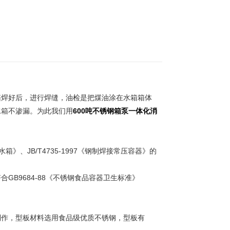
焊好后，进行焊缝，油检是把煤油涂在水箱箱体
水箱不渗漏。为此我们用
600吨不锈钢箱泵一体化消
》、JB/T4735-1997《钢制焊接常压容器》的
GB9684-88《不锈钢食品容器卫生标准》
作，型板材料选用食品级优质不锈钢，型板有