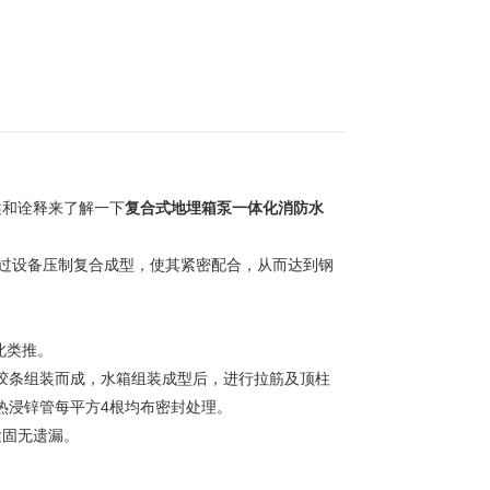
述和诠释来了解一下
复合式地埋箱泵一体化消防水
钢板通过设备压制复合成型，使其紧密配合，从而达到钢
此类推。
化胶条组装而成，水箱组装成型后，进行拉筋及顶柱
的热浸锌管每平方4根均布密封处理。
紧固无遗漏。