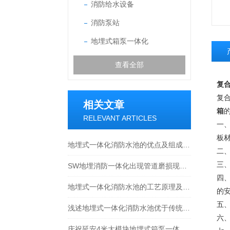
消防给水设备
消防泵站
地埋式箱泵一体化
查看全部
复
复
相关文章
箱
RELEVANT ARTICLES
一、
板
地埋式一体化消防水池的优点及组成结构介绍
二
三
SW地埋消防一体化出现管道磨损现象的处理方法分享
四
地埋式一体化消防水池的工艺原理及特点介绍
的
五
浅述地埋式一体化消防水池优于传统设备的原因
六
庆祝延安4米大模块地埋式箱泵一体化安装尾声