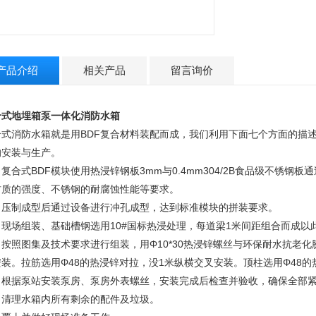
产品介绍
相关产品
留言询价
合式地埋箱泵一体化消防水箱
合式消防水箱就是用BDF复合材料装配而成，我们利用下面七个方面的描
的安装与生产。
复合式BDF模块使用热浸锌钢板3mm与0.4mm304/2B食品级不锈
材质的强度、不锈钢的耐腐蚀性能等要求。
、压制成型后通过设备进行冲孔成型，达到标准模块的拼装要求。
、现场组装、基础槽钢选用10#国标热浸处理，每道梁1米间距组合而成以
、按照图集及技术要求进行组装，用Φ10*30热浸锌螺丝与环保耐水抗老
安装。拉筋选用Φ48的热浸锌对拉，没1米纵横交叉安装。顶柱选用Φ48
、根据泵站安装泵房、泵房外表螺丝，安装完成后检查并验收，确保全部
、清理水箱内所有剩余的配件及垃圾。