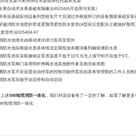
)房内管支架均未用弹性吊架或弹性托架和支架
)水果自动术水果基破有隔像法45204(6月选用与安装》
1)所有设基础应待設备到货校实尺寸后浇过并根据所订的设备预留基础安装
2)穿越消防水池壁的管道震预埋柔性防水套管(A型应注意配合士建做好预
套管作法025404-67
)消防水池泄水由移动潜水排污泵排至室外
4)消防水池应根据水质具体情况定期投放杀菌消毒剂确保淆防水质
)消防泵房应采取施保证泵房温度不低于10℃当无人值守时不应低于5℃。
6)消防水泵阀门采用明杆闸阀水池其他附件参见相关标准图
7)潲防水泵不应设置自动停泵的控制功能停泵应由具有管理限的工作人员根
)消防水泵应能手动启停和自动启动
过上述
SW地埋消防一体化
，我们对该设备有了一定的了解，如需了解更多