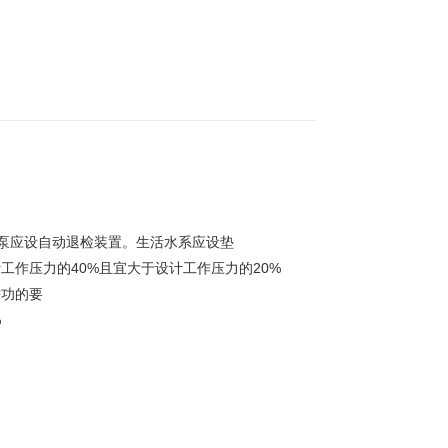
消泵应设自动退检装置。生活水系应设垫
工作压力的40%且宜大于设计工作压力的20%
需功的要
%