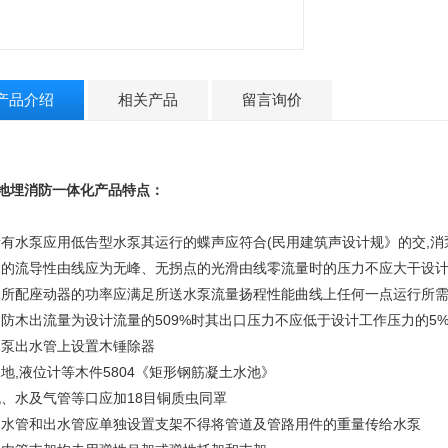
产品介绍
相关产品
留言询价
W地埋消防一体化产品特点：
)所有水泵应用低告型水泵其运行的蝶声应符合(民用建筑声设计规》的交,
)木的流导性由线应为无峰、无拐点的光滑由线零流量时的压力不应大干设计
)木所配座动器的功率应满足所送水泵流量扬程性能曲线上任何一点运行所
当防木出流量为设计流量的509%时其出口压力不应低于设计工作压力的5
木泵出水管上设置木锤除器
水地,液位计等木件5804《矩形钢筋凝土水池》
流、水及气管等口应加18目铜质虫同罩
)木水管和出水管应单独设置支架不得将管道及管路用件的重量传给水泵