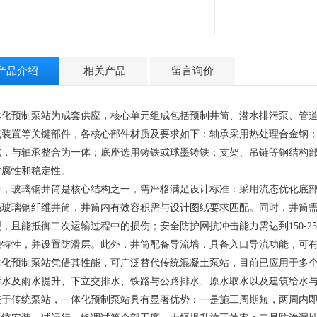
产品介绍
相关产品
留言询价
体化预制泵站为成套供应，核心单元组成包括预制井筒、潜水排污泵、管
气装置等关键部件，各核心部件材质及要求如下：轴承采用热处理合金钢
式，与轴承整合为一体；底座选用铸铁或球墨铸铁；支架、吊链等钢结构
耐腐性和稳定性。
中，玻璃钢井筒是核心结构之一，需严格满足设计标准：采用流态优化底
强玻璃钢纤维井筒，井筒内有效容积需与设计图纸要求匹配。同时，井筒
，且能抵御二次运输过程中的损伤；安全防护网抗冲击能力需达到150-2
蚀特性，并设置防滑层。此外，井筒配备导流墙，具备入口导流功能，可
体化预制泵站凭借其性能，可广泛替代传统混凝土泵站，目前已应用于多
污水及雨水提升、下立交排水、铁路与公路排水、原水取水以及建筑给水
较于传统泵站，一体化预制泵站具有显著优势：一是施工周期短，两周内