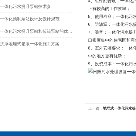
4、
组件配合度：一体化
一体化污水提升泵站技术参
下有较高的工作效率；
5、
使用寿命；一体化污
一体化预制泵站设计及设计规范
6
、防渗漏：一体化污水
一体化污水提升泵站和传统泵站的优劣点
7、
噪音：一体化污水提
口密度集中的住宅区和商
抗浮地埋式箱泵一体化施工方案
8、
室外安装要求：一体
中的地方更有优势；
9、
投资成本：一体化污
上一篇：
地埋式一体化污水提