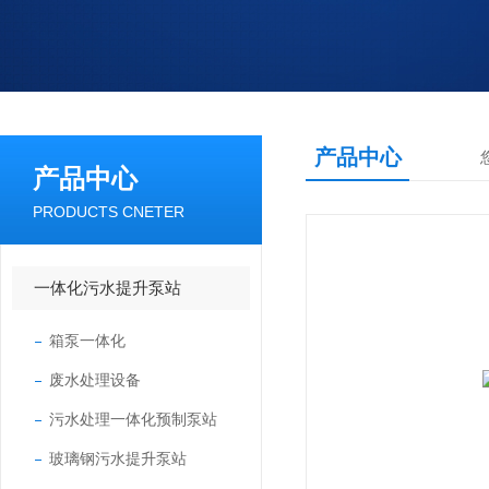
产品中心
产品中心
PRODUCTS CNETER
一体化污水提升泵站
箱泵一体化
废水处理设备
污水处理一体化预制泵站
玻璃钢污水提升泵站