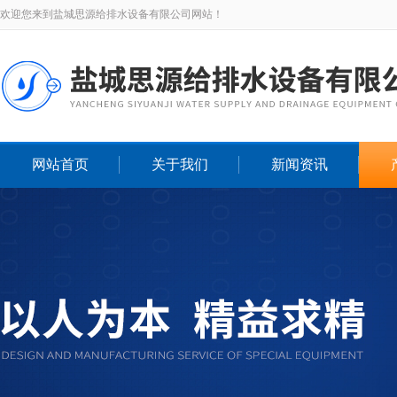
欢迎您来到盐城思源给排水设备有限公司网站！
网站首页
关于我们
新闻资讯