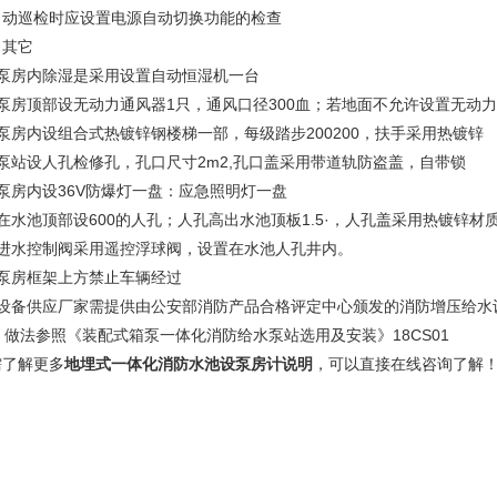
自动巡检时应设置电源自动切换功能的检查
、其它
、泵房内除湿是采用设置自动恒湿机一台
、泵房顶部设无动力通风器1只，通风口径300血；若地面不允许设置无动
泵房内设组合式热镀锌钢楼梯一部，每级踏步200200，扶手采用热镀锌
、泵站设人孔检修孔，孔口尺寸2m2,孔口盖采用带道轨防盗盖，自带锁
泵房内设36V防爆灯一盘：应急照明灯一盘
在水池顶部设600的人孔；人孔高出水池顶板1.5·，人孔盖采用热镀锌材
、进水控制阀采用遥控浮球阀，设置在水池人孔井内。
、泵房框架上方禁止车辆经过
、设备供应厂家需提供由公安部消防产品合格评定中心颁发的消防增压给水
、做法参照《装配式箱泵一体化消防给水泵站选用及安装》18CS01
需了解更多
地埋式一体化消防水池设泵房计
说明
，可以直接在线咨询了解