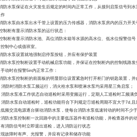
、消防水泵保证在火灾发生后规定的时间内正常工作，从接到启泵信号到水泵
工作
、消防水泵由水泵出水千管上设置的压力传感器，消防水泵房内的压力开关
、控制柜有显示消防水泵的运行状态：
、控制柜有显示消防水池、高位消防水箱等水源的高水位、低水位报警信号
防控制中心或值班室。
、消防水泵设置就地强制启停泵按钮，并应有保护装置
、消防水泵控制柜设置手动机械启泵功能，并保证在控制柜内的控制线路发
手动时在报警5in内正常工作：
、消防水泵控制柜的前面板的明显部位设置紧急时打开柜门的钥匙装置，并
1、消防时消防水泵工频运行，消火栓水泵和喷淋水泵均采用星三角启泵；
0、消防水泵准工作状态自动巡检时采用变频运行，定期人工巡检时工频满
2、消防水泵自动巡检时，巡检功能符合下列规定①巡检周期不宜大于7d,
以低频交流电源逐台驱动消防水泵，使每台消防水泵低速转动的时间不少于2
对消防水泵控制柜一次回路中的主要低压器件有巡检功能，并检查器件的
当有消防信号时立即退出巡检，进入消防运行状态
发现故障时有声、光报警，并应有记录和储存功能