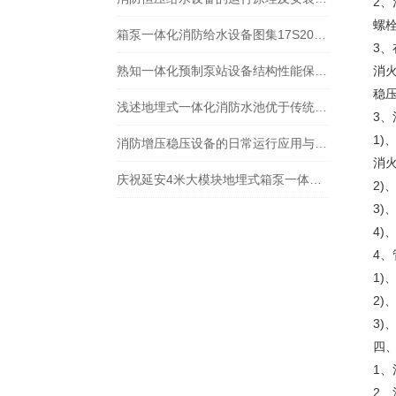
2
螺
箱泵一体化消防给水设备图集17S205分享
3
熟知一体化预制泵站设备结构性能保障排水系统稳定运行
消火
稳压
浅述地埋式一体化消防水池优于传统设备的原因
3
1)
消防增压稳压设备的日常运行应用与运维技术分析
消火
庆祝延安4米大模块地埋式箱泵一体化安装尾声
2
3
4)
4、
1)
2)
3)
四
1
2