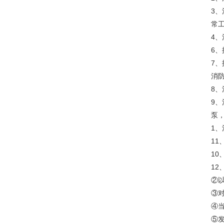
3
常
4
6
7
消
8
9
泵，
1
1
1
1
②
③
④
⑤