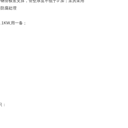
锌钢管横竖支撑，管壁厚度不低于3·加；泵房采用
锌防腐处理
=1.1KW,用一备；
只：