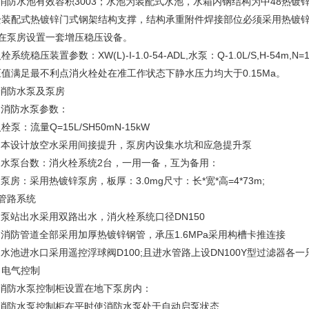
、消防水池有效容积3003；水池为装配式水池，水箱内钢结构为中48热镀
栓装配式热镀锌门式钢架结构支撑，结构承重附件焊接部位必须采用热镀
、在泵房设置一套增压稳压设备。
栓系统稳压装置参数：XW(L)-I-1.0-54-ADL,水泵：Q-1.0L/S,H-54m,N
值满足最不利点消火栓处在准工作状态下静水压力均大于0.15Ma。
、消防水泵及泵房
、消防水泵参数：
栓泵：流量Q=15L/SH50mN-15kW
)、本设计放空水采用间接提升，泵房内设集水坑和应急提升泵
)、水泵台数：消火栓系统2台，一用一备，互为备用：
、泵房：采用热镀锌泵房，板厚：3.0mg尺寸：长*宽*高=4*73m;
管路系统
、泵站出水采用双路出水，消火栓系统口径DN150
、消防管道全部采用加厚热镀锌钢管，承压1.6MPa采用构槽卡推连接
、水池进水口采用遥控浮球阀D100;且进水管路上设DN100Y型过滤器各一
、电气控制
、消防水泵控制柜设置在地下泵房内：
、消防水泵控制柜在平时使消防水泵处于自动启泵状态