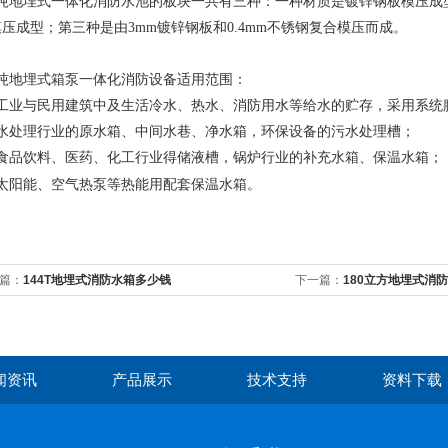
08吨地埋式一体化消防水池的板块一共有三种：一种材质是镀锌钢板模压成
压成型；第三种是由3mm镀锌钢板和0.4mm不锈钢复合模压而成。
8吨地埋式箱泵一体化消防设备适用范围：
、工业与民用建筑中及生活冷水、热水、消防用水等给水的贮存，采用系统
、水处理行业的原水箱、中间水巷、净水箱，环保设备的污水处理槽；
、食品饮料、医药、化工行业得储液槽，锅炉行业的补充水箱、保温水箱；
、太阳能、空气热泵等热能用配套保温水箱。
篇：
144T地埋式消防水箱多少钱
下一篇：
180立方地埋式消
闻资讯
产品展示
技术支持
资料下载