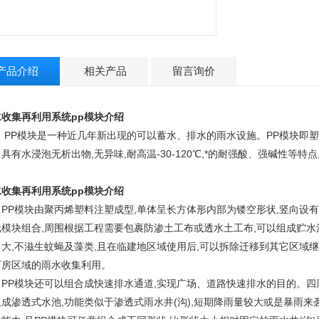
产品介绍
相关产品
留言询价
水收集再利用系统pp模块介绍
P模块是一种近几年新出现的可以蓄水、排水的雨水设施。PP模块即塑料模
具有水浸泡无析出物,无异味,耐高温-30-120℃,*的耐强酸、强碱性等
。
水收集再利用系统pp模块介绍
P模块由聚丙烯塑料注塑成型,单体呈长方体形内部为镂空形状,竖向设有
元模块组合,周围根据工程需要包裹防渗土工布或透水土工布,可以组成贮水
力大,不滋生蚊蝇及藻类,且在临建地区域使用后,可以拆除迁移到其它区域
厂房区域的雨水收集利用。
P模块还可以组合成快速排水通道,实现广场、道路快速排水的目的。四周
组成渗透式水池,功能类似于渗透式雨水井(沟),短期降雨量较大或是暴雨