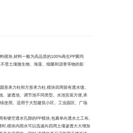
块,材料一般为高品质的100%再生PP聚丙
特点,不受土壤微生物、海藻、细菌和沥青等物的影
圆形承力柱和方形承力柱,模块四周留有透水缝。
池、渗透池、调节池不同类型。水池安装方便,承
继续使用。适用于大型建筑小区、工业园区、广场
有镂空透水孔隙的PP模块,包裹单向透水土工布,
来袭时,模块内雨水可以迅速向四周土壤渗透大大增加