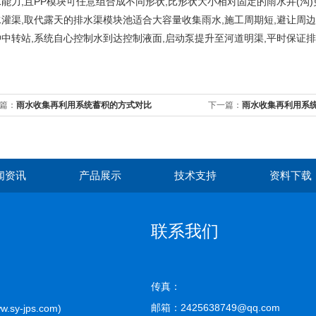
水能力,且PP模块可任意组合成不同形状,比形状大小相对固定的雨水井(沟
水灌渠,取代露天的排水渠模块池适合大容量收集雨水,施工周期短,避让周边
冲中转站,系统自心控制水到达控制液面,启动泵提升至河道明渠,平时保证
篇：
雨水收集再利用系统蓄积的方式对比
下一篇：
雨水收集再利用系
闻资讯
产品展示
技术支持
资料下载
联系我们
传真：
邮箱：2425638749@qq.com
-jps.com)