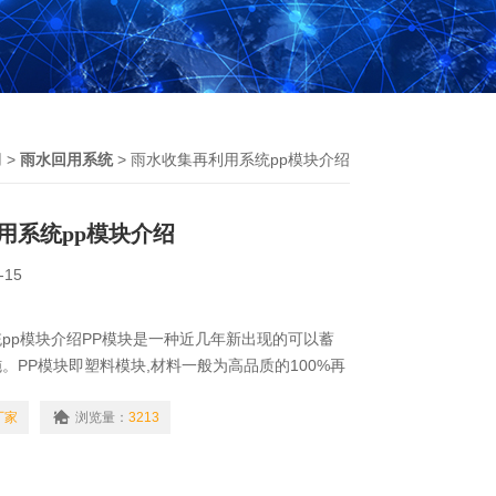
用
>
雨水回用系统
> 雨水收集再利用系统pp模块介绍
用系统pp模块介绍
-15
pp模块介绍PP模块是一种近几年新出现的可以蓄
。PP模块即塑料模块,材料一般为高品质的100%再
浸泡无析出物,无异味,耐高温-30-120℃,*的耐强
不受土壤微生物、海藻、细菌和沥青等物的影响。
厂家
浏览量：
3213